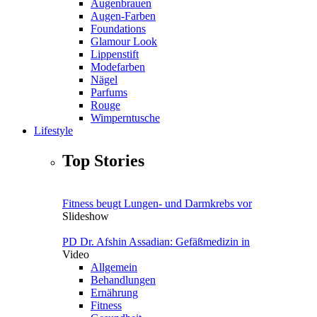
Augenbrauen
Augen-Farben
Foundations
Glamour Look
Lippenstift
Modefarben
Nägel
Parfums
Rouge
Wimperntusche
Lifestyle
Top Stories
Fitness beugt Lungen- und Darmkrebs vor
Slideshow
PD Dr. Afshin Assadian: Gefäßmedizin in
Video
Allgemein
Behandlungen
Ernährung
Fitness