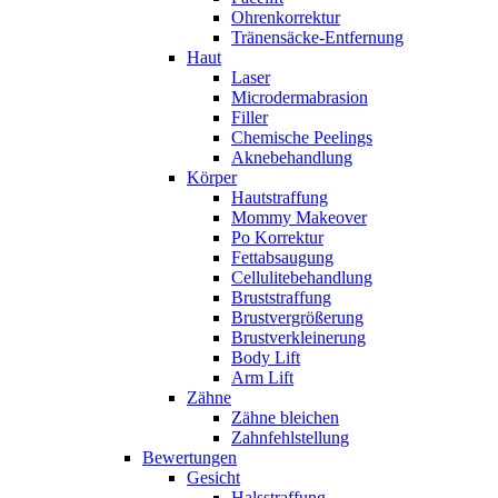
Ohrenkorrektur
Tränensäcke-Entfernung
Haut
Laser
Microdermabrasion
Filler
Chemische Peelings
Aknebehandlung
Körper
Hautstraffung
Mommy Makeover
Po Korrektur
Fettabsaugung
Cellulitebehandlung
Bruststraffung
Brustvergrößerung
Brustverkleinerung
Body Lift
Arm Lift
Zähne
Zähne bleichen
Zahnfehlstellung
Bewertungen
Gesicht
Halsstraffung