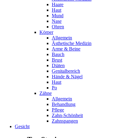
Haare
Haut
Mund
Nase
Ohren
Körper
Allgemein
Ästhetische Medizin
Arme & Beine
Bauch
Brust
Diäten
Genitalbereich
Hände & Nägel
Haut
Po
Zähne
Allgemein
Behandlung
Pflege
Zahn-Schönheit
Zahnspangen
Gesicht