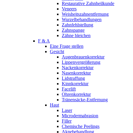
Restaurative Zahnheilkunde
Veneers
Weisheitszahnentfernung
Wurzelbehandlungen
Zahnfehlstellung
Zahnspange
Zähne bleichen
F & A
Eine Frage stellen
Gesicht
Augenbrauenkorrektur
Lippenvergrößerung
Nackenkorrektur
Nasenkorrektur
Lidstraffung
Kinnkorrektur
Facelift
Ohrenkorrektur
Tränensäcke-Entfernung
Haut
Laser
Microdermabrasion
Filler
Chemische Peelings
Aknebehandlung