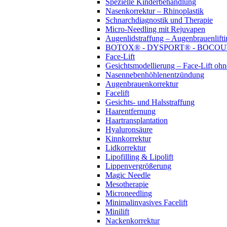
Spezielle Kinderbehandlung
Nasenkorrektur – Rhinoplastik
Schnarchdiagnostik und Therapie
Micro-Needling mit Rejuvapen
Augenlidstraffung – Augenbrauenlifti
BOTOX® - DYSPORT® - BOCO
Face-Lift
Gesichtsmodellierung – Face-Lift oh
Nasennebenhöhlenentzündung
Augenbrauenkorrektur
Facelift
Gesichts- und Halsstraffung
Haarentfernung
Haartransplantation
Hyaluronsäure
Kinnkorrektur
Lidkorrektur
Lipofilling & Lipolift
Lippenvergrößerung
Magic Needle
Mesotherapie
Microneedling
Minimalinvasives Facelift
Minilift
Nackenkorrektur