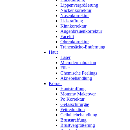
Lippenvergrößerung
Nackenkorrektur
Nasenkorrektur
Lidstraffung
Kinnkorrektur
Augenbrauenkorrektur
Facelift
Ohrenkorrektur
Tränensäcke-Entfernung
Haut
Laser
Microdermabrasion
Filler
Chemische Peelings
Aknebehandlung
Körper
Hautstraffung
Mommy Makeover
Po Korrektur
Gefässchirurgie
Fettreduktion
Cellulitebehandlung
Bruststraffung
Brustvergrößerung