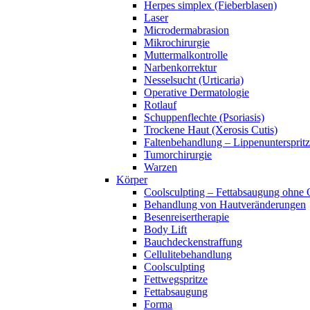
Herpes simplex (Fieberblasen)
Laser
Microdermabrasion
Mikrochirurgie
Muttermalkontrolle
Narbenkorrektur
Nesselsucht (Urticaria)
Operative Dermatologie
Rotlauf
Schuppenflechte (Psoriasis)
Trockene Haut (Xerosis Cutis)
Faltenbehandlung – Lippenuntersprit
Tumorchirurgie
Warzen
Körper
Coolsculpting – Fettabsaugung ohne
Behandlung von Hautveränderungen
Besenreisertherapie
Body Lift
Bauchdeckenstraffung
Cellulitebehandlung
Coolsculpting
Fettwegspritze
Fettabsaugung
Forma