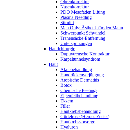
Ohrenkorrektur
Nasenkorrektur
PDO Mesofaden Lifting
Plasma-Needling
Stirnlift
Men Only: Ästhetik für den Mann
Schwerpunkt Schwindel
Tränensäcke-Entfernung
Unterspritzungen
Handchirurgie
Dupuytrensche Kontraktur
Karpaltunnelsyndrom
Haut
Aknebehandlung
Handrückenverjüngung
Atopische Dermatitis
Botox
Chemische Peelings
Eigenfettbehandlung
Ekzem
Filler
Hautkrebsbehandlung
Gürtelrose (Herpes Zoster)
Hautkrebsvorsorge
Hyaluron