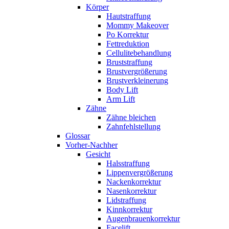
Körper
Hautstraffung
Mommy Makeover
Po Korrektur
Fettreduktion
Cellulitebehandlung
Bruststraffung
Brustvergrößerung
Brustverkleinerung
Body Lift
Arm Lift
Zähne
Zähne bleichen
Zahnfehlstellung
Glossar
Vorher-Nachher
Gesicht
Halsstraffung
Lippenvergrößerung
Nackenkorrektur
Nasenkorrektur
Lidstraffung
Kinnkorrektur
Augenbrauenkorrektur
Facelift