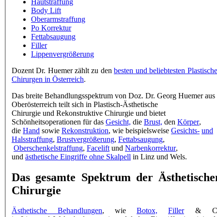
Hautstraffung
Body Lift
Oberarmstraffung
Po Korrektur
Fettabsaugung
Filler
Lippenvergrößerung
Dozent Dr. Huemer zählt zu den
besten und
beliebtesten Plastisch
Chirurgen in Österreich
.
Das breite Behandlungsspektrum von Doz. Dr. Georg Huemer aus
Oberösterreich teilt sich in
Plastisch-Ästhetische
Chirurgie
und
Rekonstruktive Chirurgie
und bietet
Schönheitsoperationen für das
Gesicht,
die
Brust,
den
Körper
,
die
Hand
sowie
Rekonstruktion
, wie beispielsweise
Gesichts-
und
Halsstraffung
,
Brustvergrößerung
,
Fettabsaugung
,
Oberschenkelstraffung
,
Facelift
und
Narbenkorrektur
,
und
ästhetische Eingriffe ohne Skalpell
in Linz und Wels.
Das gesamte Spektrum der Ästhetische
Chirurgie
Ästhetische Behandlungen
, wie
Botox,
Filler
& C