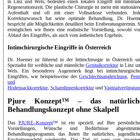
in
Linz
und
Wels
, bedeuten einen lokalen Eingriff mit minimal
Regenerationszeit. Die plastische Chirurgie ist meist mit stationär
Aufenthalt und oft mit einer Vollnarkose verbunden. Jed
Korrekturwunsch hat seine optimale Behandlung. Dr. Huem
bespricht alle Möglichkeiten detailliert beim Erstberatungstermin. 
ermöglichen wir Ihnen eine realistische Vorstellung, sowohl v
Ablauf des Eingriffes, als auch vom ästhetischen Ergebnis.
Intimchirurgische Eingriffe in Österreich
Dr. Huemer ist führend in der
Intimchirurgie
in Österreich u
Spezialist für weibliche und männliche
Genitalkorrektur
in Linz u
Wels. Ein besonderes Augenmerk liegt bei intimchirurgisch
Eingriffen, wie beispielsweise der
Geschlechtsangleichung
,
Peni
und
Hodensackkorrektur
,
Schamlippenkorrektur
und
Vaginalverjüngun
Pjure Konzept™ – das natürlich
Behandlungskonzept ohne Skalpell
Das
PJURE–Konzept
™ ist ein speziell, auf Ihre persönlich
Vorstellungen, Wünsche und Bedürfnisse abgestimmt
Behandlungsprogramm, das Ihnen Ihr natürliches, jugendlich
Erscheinungsbild wiedergibt. Das Ziel ist weg von invasiv