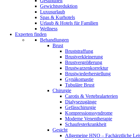
Gesundheit
Gewichtsreduktion
Luxusurlaub
Spas & Kurhotels
Urlaub & Hotels für Familien
Wellness
Experten finden
Behandlungen
Brust
Bruststraffung
Brustverkleinerung
Brustvergrößerung
Brustwarzenkorrektur
Brustwiederherstellung
Gynäkomastie
Tubuläre Brust
Chirurgie
Carotis & Vertebralarterien
Dialysezugänge
Gefässchirurgie
Kompressionssyndrome
Moderne Venentherapie
Schaufesterkrankheit
Gesicht
Allgemeine HNO – Fachärztliche Lei