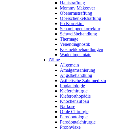
Hautstraffung
Mommy Makeover
Oberarmstraffung
Oberschenkelstraffung
Po Korrektur
Schamlippenkorrektur
Schweißbehandlung
Thermage
Venendiagnostik
Kosmetikbehandlungen
Wadenimplantate
Zähne
Allgemein
Amalgamsanierung
Angstbehandlung
Ästhetische Zahnmedizin
Implantologie
Kieferchirurgie
Kieferorthopädie
Knochenaufbau
Narkose
Orale Chirurgie
Parodontologie
Parodontalchirurgie
Prophylaxe