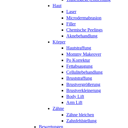
Haut
Laser
Microdermabrasion
Filler
Chemische Peelings
Aknebehandlung
Körper
Hautstraffung
Mommy Makeover
Po Korrektur
Fettabsaugung
Cellulitebehandlung
Bruststraffung
Brustvergrößerung
Brustverkleinerung
Body Lift
Arm Lift
Zähne
Zähne bleichen
Zahnfehlstellung
Bewertungen