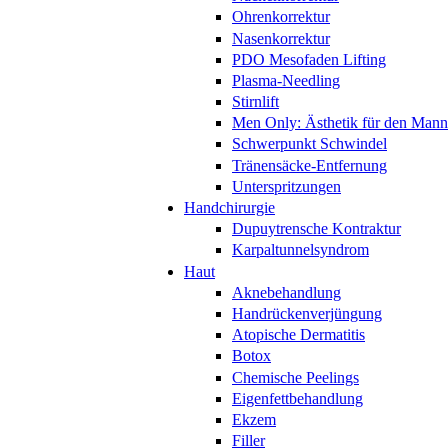
Ohrenkorrektur
Nasenkorrektur
PDO Mesofaden Lifting
Plasma-Needling
Stirnlift
Men Only: Ästhetik für den Mann
Schwerpunkt Schwindel
Tränensäcke-Entfernung
Unterspritzungen
Handchirurgie
Dupuytrensche Kontraktur
Karpaltunnelsyndrom
Haut
Aknebehandlung
Handrückenverjüngung
Atopische Dermatitis
Botox
Chemische Peelings
Eigenfettbehandlung
Ekzem
Filler