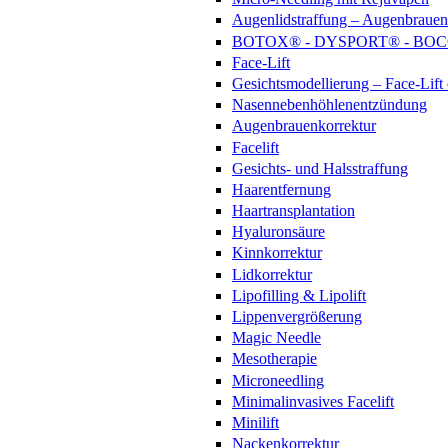
Augenlidstraffung – Augenbrauenl
BOTOX® - DYSPORT® - BO
Face-Lift
Gesichtsmodellierung – Face-Lif
Nasennebenhöhlenentzündung
Augenbrauenkorrektur
Facelift
Gesichts- und Halsstraffung
Haarentfernung
Haartransplantation
Hyaluronsäure
Kinnkorrektur
Lidkorrektur
Lipofilling & Lipolift
Lippenvergrößerung
Magic Needle
Mesotherapie
Microneedling
Minimalinvasives Facelift
Minilift
Nackenkorrektur