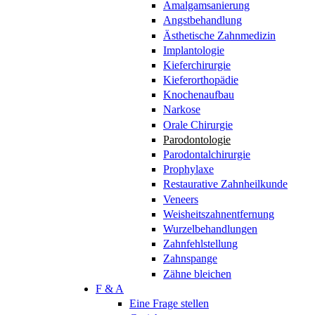
Amalgamsanierung
Angstbehandlung
Ästhetische Zahnmedizin
Implantologie
Kieferchirurgie
Kieferorthopädie
Knochenaufbau
Narkose
Orale Chirurgie
Parodontologie
Parodontalchirurgie
Prophylaxe
Restaurative Zahnheilkunde
Veneers
Weisheitszahnentfernung
Wurzelbehandlungen
Zahnfehlstellung
Zahnspange
Zähne bleichen
F & A
Eine Frage stellen