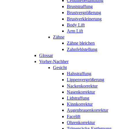
Cellulitebehandlung
Bruststraffung
Brustvergrößerung
Brustverkleinerung
Body Lift
Arm Lift
Zähne
Zähne bleichen
Zahnfehlstellung
Glossar
Vorher-Nachher
Gesicht
Halsstraffung
Lippenvergrößerung
Nackenkorrektur
Nasenkorrektur
Lidstraffung
Kinnkorrektur
Augenbrauenkorrektur
Facelift
Ohrenkorrektur
Tränensäcke-Entfernung