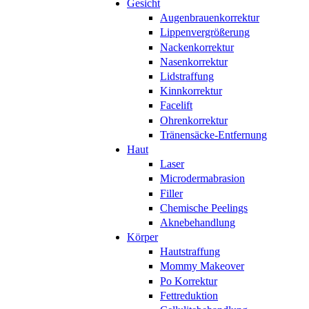
Gesicht
Augenbrauenkorrektur
Lippenvergrößerung
Nackenkorrektur
Nasenkorrektur
Lidstraffung
Kinnkorrektur
Facelift
Ohrenkorrektur
Tränensäcke-Entfernung
Haut
Laser
Microdermabrasion
Filler
Chemische Peelings
Aknebehandlung
Körper
Hautstraffung
Mommy Makeover
Po Korrektur
Fettreduktion