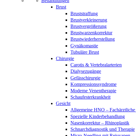
Behandlungen
Brust
Bruststraffung
Brustverkleinerung
Brustvergrößerung
Brustwarzenkorrektur
Brustwiederherstellung
Gynäkomastie
Tubuläre Brust
Chirurgie
Carotis & Vertebralarterien
Dialysezugänge
Gefässchirurgie
Kompressionssyndrome
Moderne Venentherapie
Schaufesterkrankheit
Gesicht
Allgemeine HNO – Fachärztliche
Spezielle Kinderbehandlung
Nasenkorrektur – Rhinoplastik
Schnarchdiagnostik und Therapie
Micro-Needling mit Rejuvapen