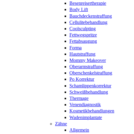
Besenreisertherapie
Body Lift
Bauchdeckenstraffung
Cellulitebehandlung
Coolsculpting
Fettwegspritze
Fettabsaugung
Forma
Hautstraffung
Mommy Makeover
Oberarmstraffung
Oberschenkelstraffung
Po Korrektur
Schamlippenkorrektur
Schweißbehandlung
Thermage
Venendiagnostik
Kosmetikbehandlungen
Wadenimplantate
Zähne
Allgemein