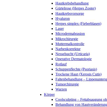
Hautkrebsbehandlung
Gürtelrose (Herpes Zoster)
Hautkrebsvorsorge
Hyaluron
Herpes simplex (Fieberblasen)
Laser
Microdermabrasion
Mikrochirurgie
Muttermalkontrolle
Narbenkorrektur
Nesselsucht (Urticaria)
Operative Dermatologie
Rotlauf
Schuppenflechte (Psoriasis)
Trockene Haut (Xerosis Cutis)
Faltenbehandlung – Lippenunters
Tumorchirurgie
Warzen
Körper
Coolsculpting – Fettabsaugung o
Behandlung von Hautveränderun