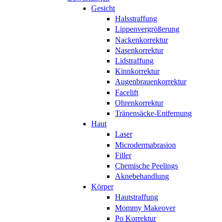
Gesicht
Halsstraffung
Lippenvergrößerung
Nackenkorrektur
Nasenkorrektur
Lidstraffung
Kinnkorrektur
Augenbrauenkorrektur
Facelift
Ohrenkorrektur
Tränensäcke-Entfernung
Haut
Laser
Microdermabrasion
Filler
Chemische Peelings
Aknebehandlung
Körper
Hautstraffung
Mommy Makeover
Po Korrektur