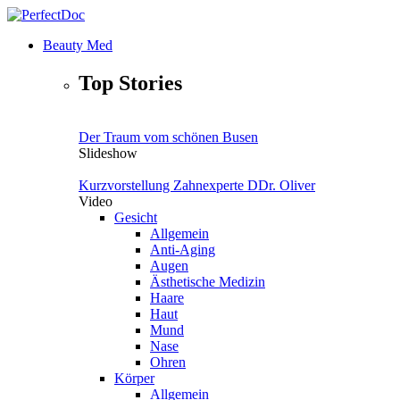
Direkt zum Inhalt
Beauty Med
PerfectDoc
Main
Top Stories
Der Traum vom schönen Busen
Slideshow
Kurzvorstellung Zahnexperte DDr. Oliver
Video
Gesicht
Allgemein
Anti-Aging
Augen
Ästhetische Medizin
Haare
Haut
Mund
Nase
Ohren
Körper
Allgemein