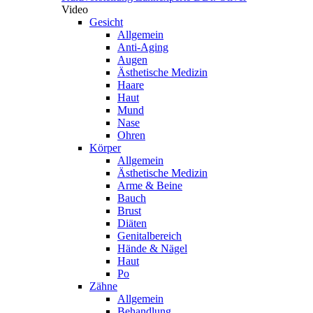
Video
Gesicht
Allgemein
Anti-Aging
Augen
Ästhetische Medizin
Haare
Haut
Mund
Nase
Ohren
Körper
Allgemein
Ästhetische Medizin
Arme & Beine
Bauch
Brust
Diäten
Genitalbereich
Hände & Nägel
Haut
Po
Zähne
Allgemein
Behandlung