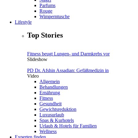
Parfums
Rouge
Wimperntusche
Lifestyle
Top Stories
Fitness beugt Lungen- und Darmkrebs vor
Slideshow
PD Dr. Afshin Assadian: Gefäßmedizin in
Video
Allgemein
Behandlungen
Ernährung
Fitness
Gesundheit
Gewichtsreduktion
Luxusurlaub
Spas & Kurhotels
Urlaub & Hotels für Familien
Wellness
Experten finden