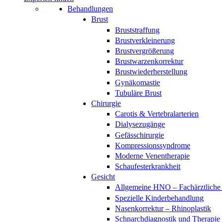
Behandlungen
Brust
Bruststraffung
Brustverkleinerung
Brustvergrößerung
Brustwarzenkorrektur
Brustwiederherstellung
Gynäkomastie
Tubuläre Brust
Chirurgie
Carotis & Vertebralarterien
Dialysezugänge
Gefässchirurgie
Kompressionssyndrome
Moderne Venentherapie
Schaufesterkrankheit
Gesicht
Allgemeine HNO – Fachärztliche
Spezielle Kinderbehandlung
Nasenkorrektur – Rhinoplastik
Schnarchdiagnostik und Therapie