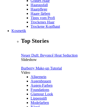
Graues Haar
Haarausfall
Haarpflege
Haare färben
Tipps vom Profi
Trockenes Haar
Trockene Kopfhaut
Kosmetik
Top Stories
Neuer Duft: Beyoncé Heat Seduction
Slideshow
Burberry Make-up Tutorial
Video
Allgemein
Augenbrauen
Augen-Farben
Foundations
Glamour Look
Lippenstift
Modefarben
Nägel