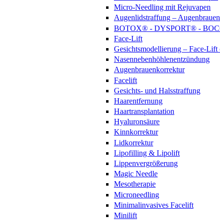
Micro-Needling mit Rejuvapen
Augenlidstraffung – Augenbrauenl
BOTOX® - DYSPORT® - BO
Face-Lift
Gesichtsmodellierung – Face-Lif
Nasennebenhöhlenentzündung
Augenbrauenkorrektur
Facelift
Gesichts- und Halsstraffung
Haarentfernung
Haartransplantation
Hyaluronsäure
Kinnkorrektur
Lidkorrektur
Lipofilling & Lipolift
Lippenvergrößerung
Magic Needle
Mesotherapie
Microneedling
Minimalinvasives Facelift
Minilift