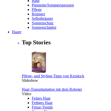
Haut
Pigmente/Sommersprossen
Pflege
Reiniger
Selbstbräuner
Sonnenschutz
Sonnenschäden
Haare
Top Stories
Pflege- und Styling-Tipps von Keralock
Slideshow
Haar-Transplantation mit dem Roboter
Video
Feines Haar
Fettiges Haar
Frisur-Trends