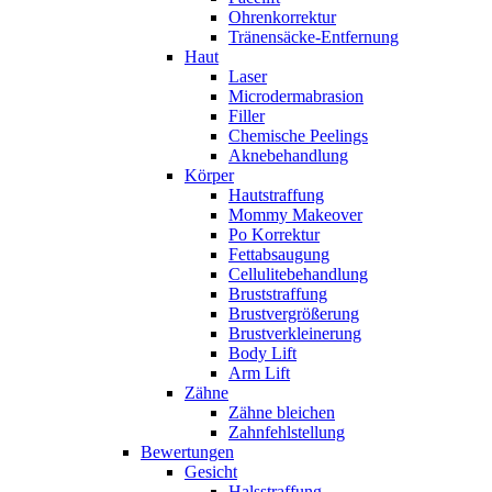
Ohrenkorrektur
Tränensäcke-Entfernung
Haut
Laser
Microdermabrasion
Filler
Chemische Peelings
Aknebehandlung
Körper
Hautstraffung
Mommy Makeover
Po Korrektur
Fettabsaugung
Cellulitebehandlung
Bruststraffung
Brustvergrößerung
Brustverkleinerung
Body Lift
Arm Lift
Zähne
Zähne bleichen
Zahnfehlstellung
Bewertungen
Gesicht
Halsstraffung