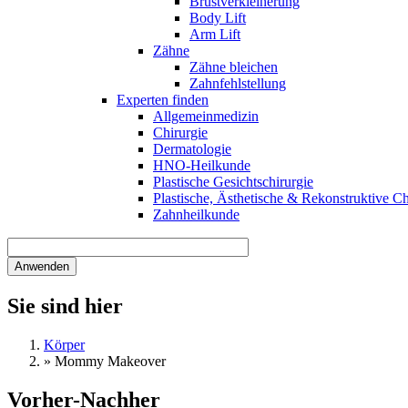
Brustverkleinerung
Body Lift
Arm Lift
Zähne
Zähne bleichen
Zahnfehlstellung
Experten finden
Allgemeinmedizin
Chirurgie
Dermatologie
HNO-Heilkunde
Plastische Gesichtschirurgie
Plastische, Ästhetische & Rekonstruktive Ch
Zahnheilkunde
Sie sind hier
Körper
»
Mommy Makeover
Vorher-Nachher