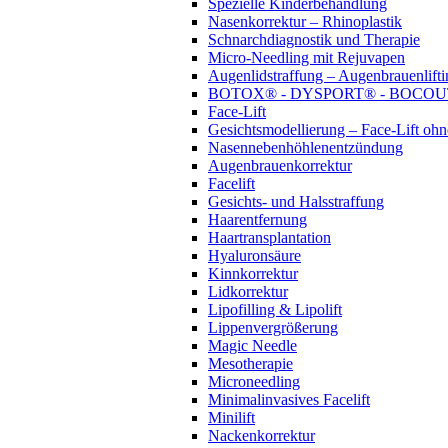
Spezielle Kinderbehandlung
Nasenkorrektur – Rhinoplastik
Schnarchdiagnostik und Therapie
Micro-Needling mit Rejuvapen
Augenlidstraffung – Augenbrauenlifti
BOTOX® - DYSPORT® - BOCO
Face-Lift
Gesichtsmodellierung – Face-Lift oh
Nasennebenhöhlenentzündung
Augenbrauenkorrektur
Facelift
Gesichts- und Halsstraffung
Haarentfernung
Haartransplantation
Hyaluronsäure
Kinnkorrektur
Lidkorrektur
Lipofilling & Lipolift
Lippenvergrößerung
Magic Needle
Mesotherapie
Microneedling
Minimalinvasives Facelift
Minilift
Nackenkorrektur