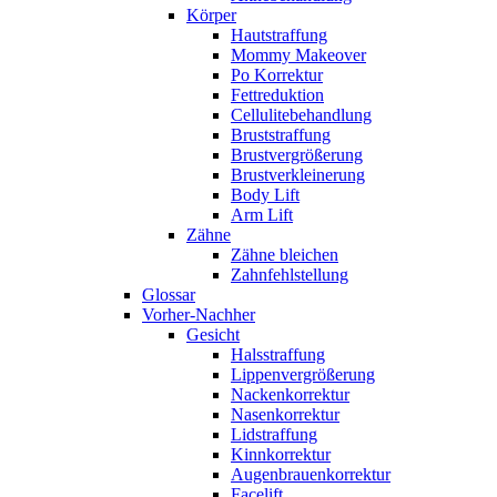
Körper
Hautstraffung
Mommy Makeover
Po Korrektur
Fettreduktion
Cellulitebehandlung
Bruststraffung
Brustvergrößerung
Brustverkleinerung
Body Lift
Arm Lift
Zähne
Zähne bleichen
Zahnfehlstellung
Glossar
Vorher-Nachher
Gesicht
Halsstraffung
Lippenvergrößerung
Nackenkorrektur
Nasenkorrektur
Lidstraffung
Kinnkorrektur
Augenbrauenkorrektur
Facelift