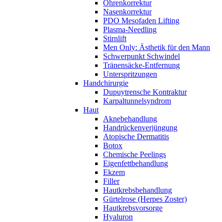
Ohrenkorrektur
Nasenkorrektur
PDO Mesofaden Lifting
Plasma-Needling
Stirnlift
Men Only: Ästhetik für den Mann
Schwerpunkt Schwindel
Tränensäcke-Entfernung
Unterspritzungen
Handchirurgie
Dupuytrensche Kontraktur
Karpaltunnelsyndrom
Haut
Aknebehandlung
Handrückenverjüngung
Atopische Dermatitis
Botox
Chemische Peelings
Eigenfettbehandlung
Ekzem
Filler
Hautkrebsbehandlung
Gürtelrose (Herpes Zoster)
Hautkrebsvorsorge
Hyaluron