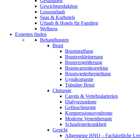
Gesundheit
Gewichtsreduktion
Luxusurlaub
Spas & Kurhotels
Urlaub & Hotels für Familien
Wellness
Experten finden
Behandlungen
Brust
Bruststraffung
Brustverkleinerung
Brustvergrößerung
Brustwarzenkorrektur
Brustwiederherstellung
Gynäkomastie
Tubuläre Brust
Chirurgie
Carotis & Vertebralarterien
Dialysezugänge
Gefässchirurgie
Kompressionssyndrome
Moderne Venentherapie
Schaufesterkrankheit
Gesicht
Allgemeine HNO – Fachärztliche Lei