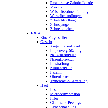
Restaurative Zahnheilkunde
Veneers
Weisheitszahnentfernung
Wurzelbehandlungen
Zahnfehlstellung
Zahnspange
Zähne bleichen
F & A
Eine Frage stellen
Gesicht
Augenbrauenkorrektur
Lippenvergrößerung
Nackenkorrektur
Nasenkorrektur
Lidstraffung
Kinnkorrektur
Facelift
Ohrenkorrektur
Tränensäcke-Entfernung
Haut
Laser
Microdermabrasion
Filler
Chemische Peelings
Aknebehandlung