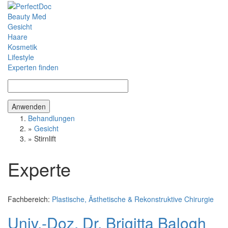
Direkt zum Inhalt
Beauty Med
PerfectDoc
Main
Gesicht
Haare
Kosmetik
Lifestyle
Experten finden
Behandlungen
Sie sind hier
»
Gesicht
»
Stirnlift
Experte
Fachbereich:
Plastische, Ästhetische & Rekonstruktive Chirurgie
Univ.-Doz. Dr. Brigitta Balogh