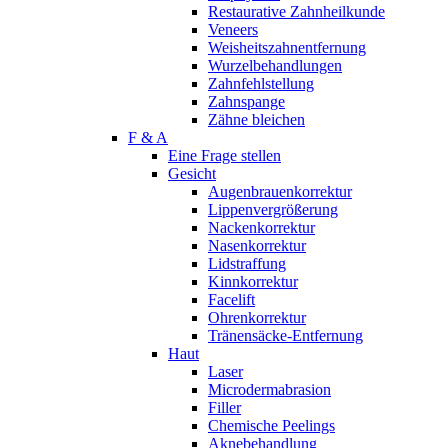
Restaurative Zahnheilkunde
Veneers
Weisheitszahnentfernung
Wurzelbehandlungen
Zahnfehlstellung
Zahnspange
Zähne bleichen
F & A
Eine Frage stellen
Gesicht
Augenbrauenkorrektur
Lippenvergrößerung
Nackenkorrektur
Nasenkorrektur
Lidstraffung
Kinnkorrektur
Facelift
Ohrenkorrektur
Tränensäcke-Entfernung
Haut
Laser
Microdermabrasion
Filler
Chemische Peelings
Aknebehandlung