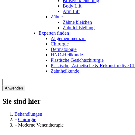
Brustverkleinerung
Body Lift
Arm Lift
Zähne
Zähne bleichen
Zahnfehlstellung
Experten finden
Allgemeinmedizin
Chirurgie
Dermatologie
HNO-Heilkunde
Plastische Gesichtschirurgie
Plastische, Ästhetische & Rekonstruktive Ch
Zahnheilkunde
Sie sind hier
Behandlungen
»
Chirurgie
»
Moderne Venentherapie