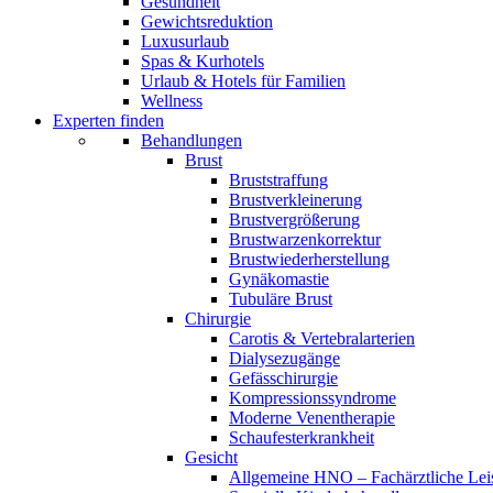
Gesundheit
Gewichtsreduktion
Luxusurlaub
Spas & Kurhotels
Urlaub & Hotels für Familien
Wellness
Experten finden
Behandlungen
Brust
Bruststraffung
Brustverkleinerung
Brustvergrößerung
Brustwarzenkorrektur
Brustwiederherstellung
Gynäkomastie
Tubuläre Brust
Chirurgie
Carotis & Vertebralarterien
Dialysezugänge
Gefässchirurgie
Kompressionssyndrome
Moderne Venentherapie
Schaufesterkrankheit
Gesicht
Allgemeine HNO – Fachärztliche Lei