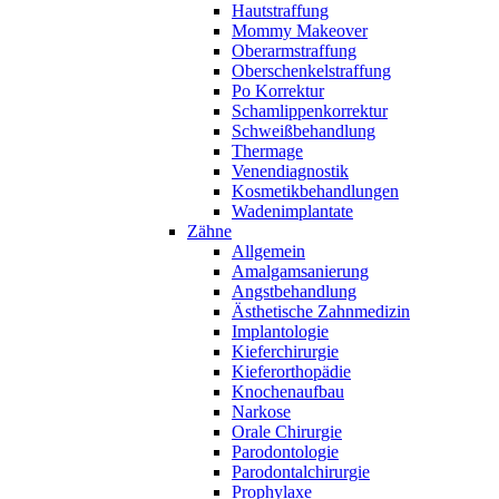
Hautstraffung
Mommy Makeover
Oberarmstraffung
Oberschenkelstraffung
Po Korrektur
Schamlippenkorrektur
Schweißbehandlung
Thermage
Venendiagnostik
Kosmetikbehandlungen
Wadenimplantate
Zähne
Allgemein
Amalgamsanierung
Angstbehandlung
Ästhetische Zahnmedizin
Implantologie
Kieferchirurgie
Kieferorthopädie
Knochenaufbau
Narkose
Orale Chirurgie
Parodontologie
Parodontalchirurgie
Prophylaxe