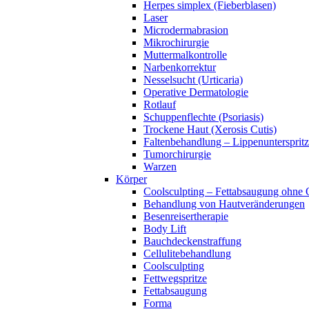
Herpes simplex (Fieberblasen)
Laser
Microdermabrasion
Mikrochirurgie
Muttermalkontrolle
Narbenkorrektur
Nesselsucht (Urticaria)
Operative Dermatologie
Rotlauf
Schuppenflechte (Psoriasis)
Trockene Haut (Xerosis Cutis)
Faltenbehandlung – Lippenuntersprit
Tumorchirurgie
Warzen
Körper
Coolsculpting – Fettabsaugung ohne
Behandlung von Hautveränderungen
Besenreisertherapie
Body Lift
Bauchdeckenstraffung
Cellulitebehandlung
Coolsculpting
Fettwegspritze
Fettabsaugung
Forma