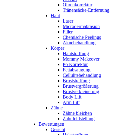
Ohrenkorrektur
Tränensäcke-Entfernung
Haut
Laser
Microdermabrasion
Filler
Chemische Peelings
Aknebehandlung
Körper
Hautstraffung
Mommy Makeover
Po Korrektur
Fettabsaugung
Cellulitebehandlung
Bruststraffung
Brustvergrößerung
Brustverkleinerung
Body Lift
Arm Lift
Zähne
Zähne bleichen
Zahnfehlstellung
Bewertungen
Gesicht
Halsstraffung