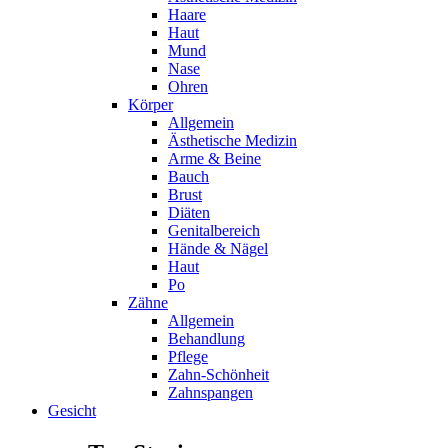
Haare
Haut
Mund
Nase
Ohren
Körper
Allgemein
Ästhetische Medizin
Arme & Beine
Bauch
Brust
Diäten
Genitalbereich
Hände & Nägel
Haut
Po
Zähne
Allgemein
Behandlung
Pflege
Zahn-Schönheit
Zahnspangen
Gesicht