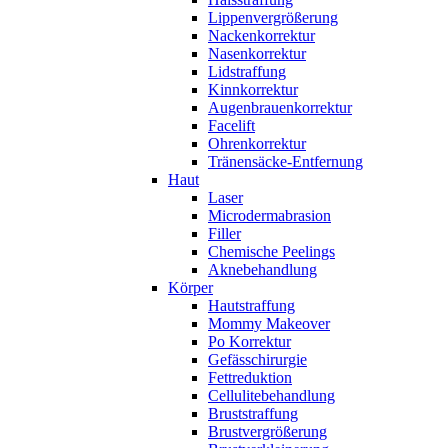
Lippenvergrößerung
Nackenkorrektur
Nasenkorrektur
Lidstraffung
Kinnkorrektur
Augenbrauenkorrektur
Facelift
Ohrenkorrektur
Tränensäcke-Entfernung
Haut
Laser
Microdermabrasion
Filler
Chemische Peelings
Aknebehandlung
Körper
Hautstraffung
Mommy Makeover
Po Korrektur
Gefässchirurgie
Fettreduktion
Cellulitebehandlung
Bruststraffung
Brustvergrößerung