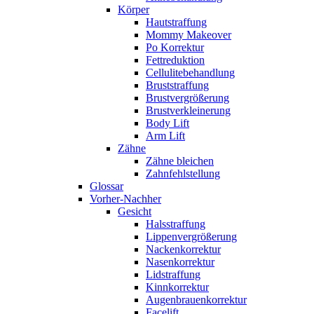
Körper
Hautstraffung
Mommy Makeover
Po Korrektur
Fettreduktion
Cellulitebehandlung
Bruststraffung
Brustvergrößerung
Brustverkleinerung
Body Lift
Arm Lift
Zähne
Zähne bleichen
Zahnfehlstellung
Glossar
Vorher-Nachher
Gesicht
Halsstraffung
Lippenvergrößerung
Nackenkorrektur
Nasenkorrektur
Lidstraffung
Kinnkorrektur
Augenbrauenkorrektur
Facelift