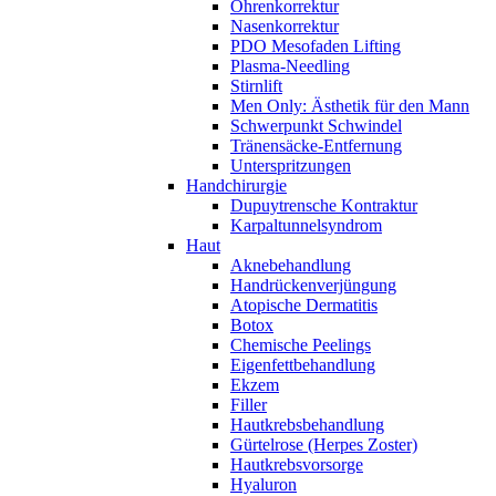
Ohrenkorrektur
Nasenkorrektur
PDO Mesofaden Lifting
Plasma-Needling
Stirnlift
Men Only: Ästhetik für den Mann
Schwerpunkt Schwindel
Tränensäcke-Entfernung
Unterspritzungen
Handchirurgie
Dupuytrensche Kontraktur
Karpaltunnelsyndrom
Haut
Aknebehandlung
Handrückenverjüngung
Atopische Dermatitis
Botox
Chemische Peelings
Eigenfettbehandlung
Ekzem
Filler
Hautkrebsbehandlung
Gürtelrose (Herpes Zoster)
Hautkrebsvorsorge
Hyaluron