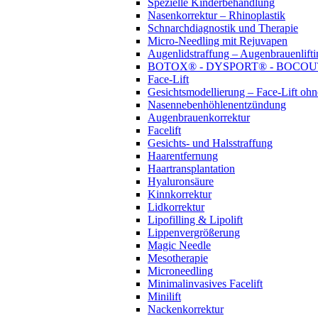
Spezielle Kinderbehandlung
Nasenkorrektur – Rhinoplastik
Schnarchdiagnostik und Therapie
Micro-Needling mit Rejuvapen
Augenlidstraffung – Augenbrauenlifti
BOTOX® - DYSPORT® - BOCO
Face-Lift
Gesichtsmodellierung – Face-Lift oh
Nasennebenhöhlenentzündung
Augenbrauenkorrektur
Facelift
Gesichts- und Halsstraffung
Haarentfernung
Haartransplantation
Hyaluronsäure
Kinnkorrektur
Lidkorrektur
Lipofilling & Lipolift
Lippenvergrößerung
Magic Needle
Mesotherapie
Microneedling
Minimalinvasives Facelift
Minilift
Nackenkorrektur