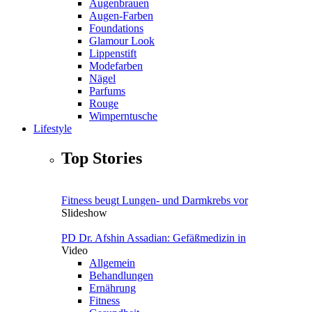
Augenbrauen
Augen-Farben
Foundations
Glamour Look
Lippenstift
Modefarben
Nägel
Parfums
Rouge
Wimperntusche
Lifestyle
Top Stories
Fitness beugt Lungen- und Darmkrebs vor
Slideshow
PD Dr. Afshin Assadian: Gefäßmedizin in
Video
Allgemein
Behandlungen
Ernährung
Fitness