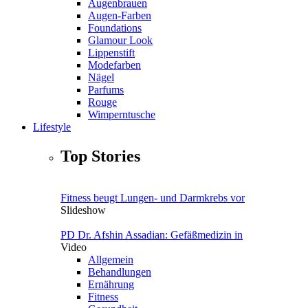
Augenbrauen
Augen-Farben
Foundations
Glamour Look
Lippenstift
Modefarben
Nägel
Parfums
Rouge
Wimperntusche
Lifestyle
Top Stories
Fitness beugt Lungen- und Darmkrebs vor
Slideshow
PD Dr. Afshin Assadian: Gefäßmedizin in
Video
Allgemein
Behandlungen
Ernährung
Fitness