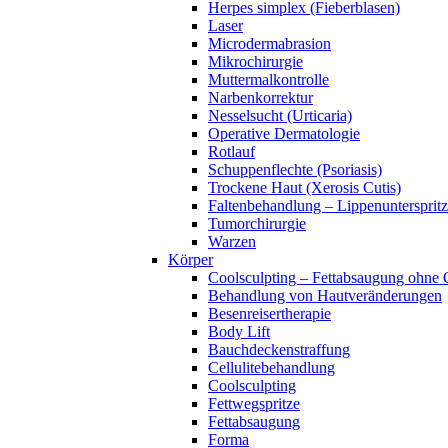
Herpes simplex (Fieberblasen)
Laser
Microdermabrasion
Mikrochirurgie
Muttermalkontrolle
Narbenkorrektur
Nesselsucht (Urticaria)
Operative Dermatologie
Rotlauf
Schuppenflechte (Psoriasis)
Trockene Haut (Xerosis Cutis)
Faltenbehandlung – Lippenuntersprit
Tumorchirurgie
Warzen
Körper
Coolsculpting – Fettabsaugung ohne
Behandlung von Hautveränderungen
Besenreisertherapie
Body Lift
Bauchdeckenstraffung
Cellulitebehandlung
Coolsculpting
Fettwegspritze
Fettabsaugung
Forma