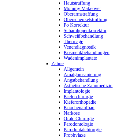
Hautstraffung
Mommy Makeover
Oberarmstraffung
Oberschenkelstraffung
Po Korrektur
Schamlippenkorrektur
Schweißbehandlung
Thermage
Venendiagnostik
Kosmetikbehandlungen
Wadenimplantate
Zähne
Allgemein
Amalgamsanierung
Angstbehandlung
Ästhetische Zahnmedizin
Implantologie
Kieferchirurgie
Kieferorthopädie
Knochenaufbau
Narkose
Orale Chirurgie
Parodontologie
Parodontalchirurgie
Prophylaxe