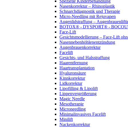
Spezielle Kinderbehandlung
Nasenkorrektur – Rhinoplastik
Schnarchdiagnostik und Therapie
Micro-Needling mit Rejuvapen
Augenlidstraffung – Augenbrauenlifti
BOTOX® - DYSPORT® - BOCO
Face-Lift
Gesichtsmodellierung – Face-Lift oh
Nasennebenhöhlenentzündung
Augenbrauenkorrektur
Facelift
Gesichts- und Halsstraffung
Haarentfernung
Haartransplantation
Hyaluronsäure
Kinnkorrektur
Lidkorrektur
Lipofilling & Lipolift
Lippenvergrößerung
Magic Needle
Mesotherapie
Microneedling
Minimalinvasives Facelift
Minilift
Nackenkorrektur