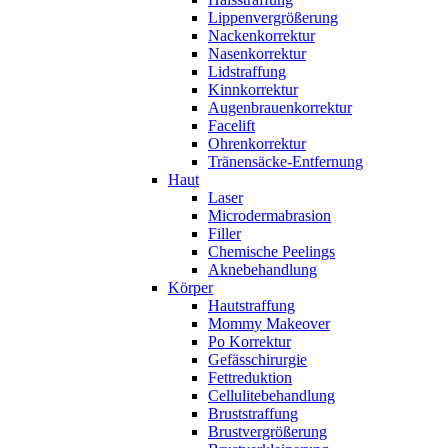
Lippenvergrößerung
Nackenkorrektur
Nasenkorrektur
Lidstraffung
Kinnkorrektur
Augenbrauenkorrektur
Facelift
Ohrenkorrektur
Tränensäcke-Entfernung
Haut
Laser
Microdermabrasion
Filler
Chemische Peelings
Aknebehandlung
Körper
Hautstraffung
Mommy Makeover
Po Korrektur
Gefässchirurgie
Fettreduktion
Cellulitebehandlung
Bruststraffung
Brustvergrößerung