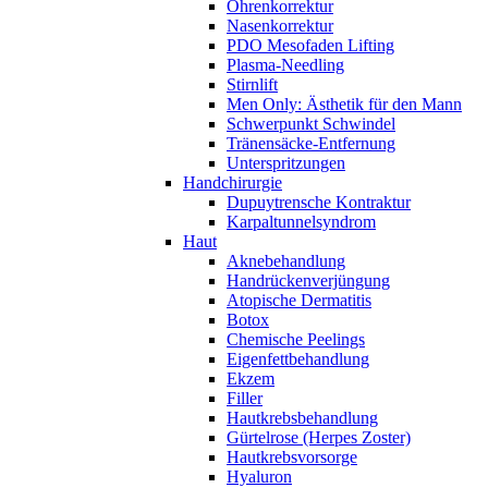
Ohrenkorrektur
Nasenkorrektur
PDO Mesofaden Lifting
Plasma-Needling
Stirnlift
Men Only: Ästhetik für den Mann
Schwerpunkt Schwindel
Tränensäcke-Entfernung
Unterspritzungen
Handchirurgie
Dupuytrensche Kontraktur
Karpaltunnelsyndrom
Haut
Aknebehandlung
Handrückenverjüngung
Atopische Dermatitis
Botox
Chemische Peelings
Eigenfettbehandlung
Ekzem
Filler
Hautkrebsbehandlung
Gürtelrose (Herpes Zoster)
Hautkrebsvorsorge
Hyaluron