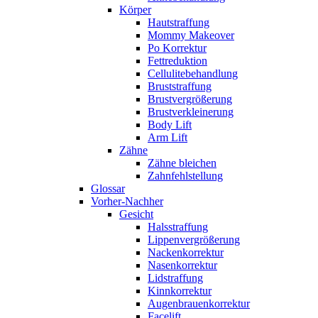
Körper
Hautstraffung
Mommy Makeover
Po Korrektur
Fettreduktion
Cellulitebehandlung
Bruststraffung
Brustvergrößerung
Brustverkleinerung
Body Lift
Arm Lift
Zähne
Zähne bleichen
Zahnfehlstellung
Glossar
Vorher-Nachher
Gesicht
Halsstraffung
Lippenvergrößerung
Nackenkorrektur
Nasenkorrektur
Lidstraffung
Kinnkorrektur
Augenbrauenkorrektur
Facelift