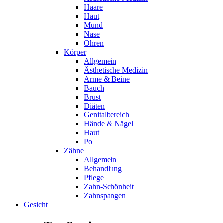
Haare
Haut
Mund
Nase
Ohren
Körper
Allgemein
Ästhetische Medizin
Arme & Beine
Bauch
Brust
Diäten
Genitalbereich
Hände & Nägel
Haut
Po
Zähne
Allgemein
Behandlung
Pflege
Zahn-Schönheit
Zahnspangen
Gesicht