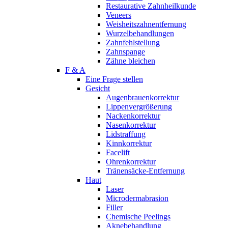
Restaurative Zahnheilkunde
Veneers
Weisheitszahnentfernung
Wurzelbehandlungen
Zahnfehlstellung
Zahnspange
Zähne bleichen
F & A
Eine Frage stellen
Gesicht
Augenbrauenkorrektur
Lippenvergrößerung
Nackenkorrektur
Nasenkorrektur
Lidstraffung
Kinnkorrektur
Facelift
Ohrenkorrektur
Tränensäcke-Entfernung
Haut
Laser
Microdermabrasion
Filler
Chemische Peelings
Aknebehandlung