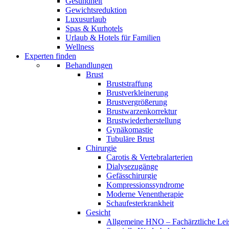
Gesundheit
Gewichtsreduktion
Luxusurlaub
Spas & Kurhotels
Urlaub & Hotels für Familien
Wellness
Experten finden
Behandlungen
Brust
Bruststraffung
Brustverkleinerung
Brustvergrößerung
Brustwarzenkorrektur
Brustwiederherstellung
Gynäkomastie
Tubuläre Brust
Chirurgie
Carotis & Vertebralarterien
Dialysezugänge
Gefässchirurgie
Kompressionssyndrome
Moderne Venentherapie
Schaufesterkrankheit
Gesicht
Allgemeine HNO – Fachärztliche Lei