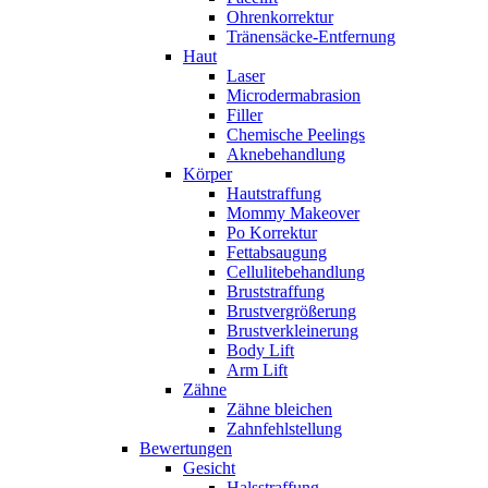
Ohrenkorrektur
Tränensäcke-Entfernung
Haut
Laser
Microdermabrasion
Filler
Chemische Peelings
Aknebehandlung
Körper
Hautstraffung
Mommy Makeover
Po Korrektur
Fettabsaugung
Cellulitebehandlung
Bruststraffung
Brustvergrößerung
Brustverkleinerung
Body Lift
Arm Lift
Zähne
Zähne bleichen
Zahnfehlstellung
Bewertungen
Gesicht
Halsstraffung